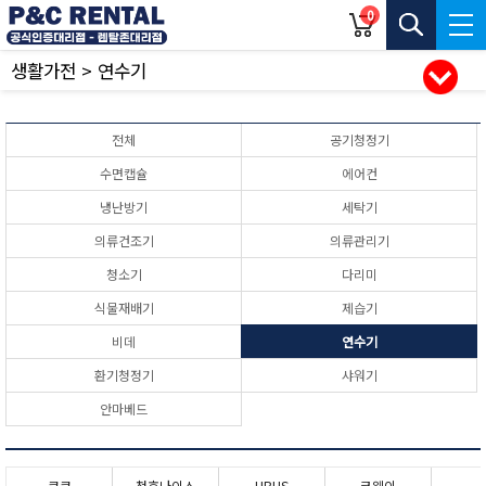
0
생활가전 > 연수기
전체
공기청정기
수면캡슐
에어컨
냉난방기
세탁기
의류건조기
의류관리기
청소기
다리미
식물재배기
제습기
비데
연수기
환기청정기
샤워기
안마베드
쿠쿠
청호나이스
UBUS
코웨이