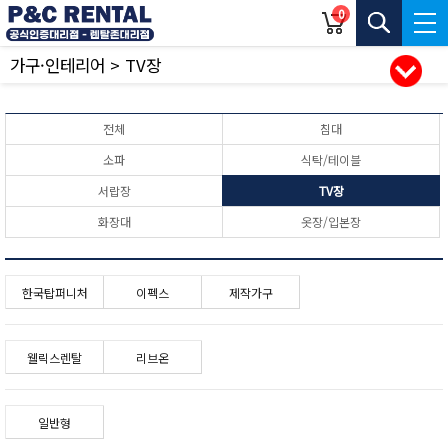
0
가구·인테리어 > TV장
전체
침대
소파
식탁/테이블
서랍장
TV장
화장대
옷장/입본장
한국탑퍼니처
이펙스
제작가구
웰릭스렌탈
리브온
일반형