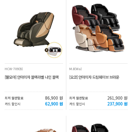
HCW-709(B)
M.8(Wa)
[웰모아] 안마의자 블랙라벨 나인 블랙
[오코] 안마의자 드림웨이브 브라운
86,900 원
261,900 원
최저 월렌탈료
최저 월렌탈료
62,900 원
237,900 원
카드 할인시
카드 할인시