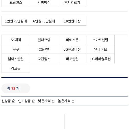
교원웰스
사파머신
후지의료기
1만원~5만원대
6만원~9만원대
10만원이상
SK매직
현대큐밍
비에스온
스마트렌탈
쿠쿠
CS렌탈
LG헬로비전
딜라이브
웰릭스렌탈
교원웰스
바로렌탈
LG케어솔루션
리브온
총
73
개
신상품 순
인기상품 순
낮은가격 순
높은가격 순