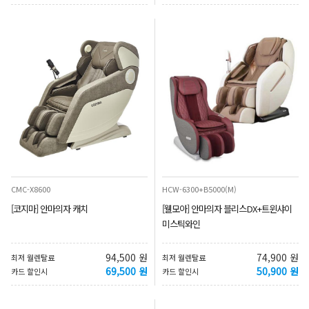
CMC-X8600
HCW-6300+B5000(M)
[코지마] 안마의자 캐치
[웰모아] 안마의자 블리스DX+트윈샤이
미스틱와인
94,500 원
74,900 원
최저 월렌탈료
최저 월렌탈료
69,500 원
50,900 원
카드 할인시
카드 할인시