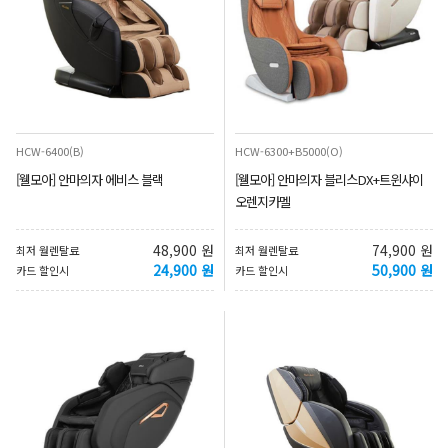
HCW-6400(B)
HCW-6300+B5000(O)
[웰모아] 안마의자 에비스 블랙
[웰모아] 안마의자 블리스DX+트윈샤이
오렌지카멜
48,900 원
74,900 원
최저 월렌탈료
최저 월렌탈료
24,900 원
50,900 원
카드 할인시
카드 할인시