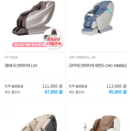
프로모션
3개월면제
HT-K02A
CMC-X9000(G)_60
[휴테크] 안마의자 LS9
[코지마] 안마의자 레전드 CMC-X9000(G)
111,900 원
112,900 원
최저 월렌탈료
최저 월렌탈료
87,900 원
95,900 원
카드 할인시
카드 할인시