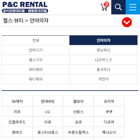
0
헬스·뷰티 > 안마의자
전체
안마의자
안마기기
런닝머신
헬스기구
LED마스크
뷰티케어
홈사우나
메디케어
자전거
SK매직
현대큐밍
웰모아
코지마
리쏘
LG
브람스
쿠쿠
인클라우드
리유
오코
디코어
휴테크
포스티브포스
비욘드릴렉스
파나소닉