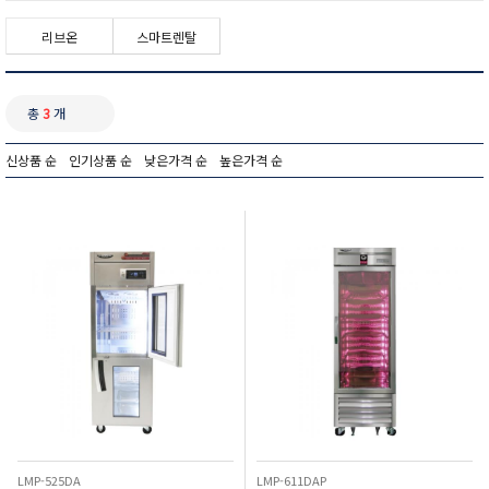
리브온
스마트렌탈
총
3
개
신상품 순
인기상품 순
낮은가격 순
높은가격 순
LMP-525DA
LMP-611DAP