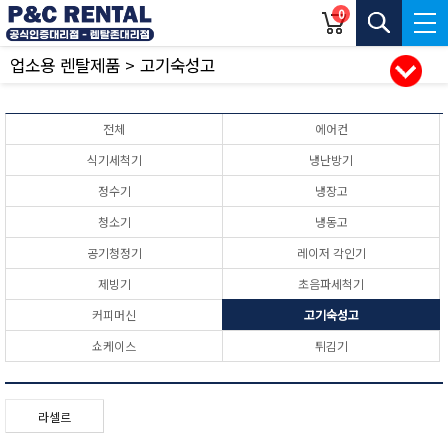
0
업소용 렌탈제품 > 고기숙성고
전체
에어컨
식기세척기
냉난방기
정수기
냉장고
청소기
냉동고
공기청정기
레이저 각인기
제빙기
초음파세척기
커피머신
고기숙성고
쇼케이스
튀김기
라셀르