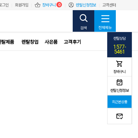
0
로그인
회원가입
장바구니
렌탈신청정보
고객센터
렌탈상담
렌탈제품
렌탈창업
사은품
고객후기
1577-
5461
장바구니
렌탈신청정보
최근본상품