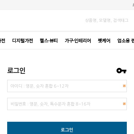
가전
디지털가전
헬스·뷰티
가구·인테리어
펫케어
업소용 
로그인